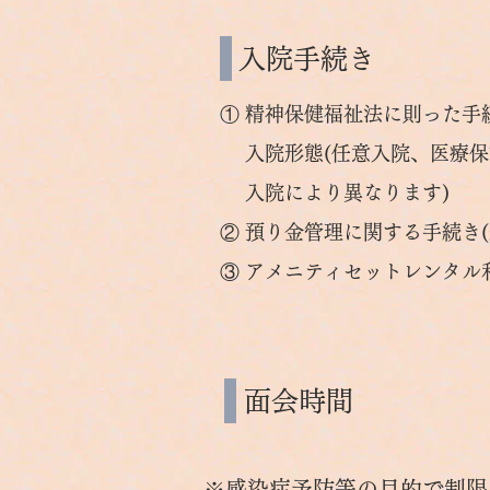
入院手続き
① 精神保健福祉法に則った手
入院形態(任意入院、医療保
入院により異なります)
② 預り金管理に関する手続き
​③ アメニティセットレンタ
面会時間
※感染症予防等の目的で制限