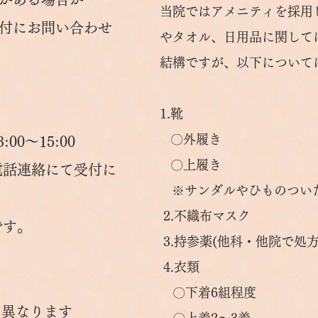
当院ではアメニティを採用
付にお問い合わせ
やタオル、日用品に関して
結構ですが、以下について
1.靴
〇外履き
0～15:00
〇上履き
話連絡
にて
受付に
※サンダルやひものついた
2.不織布マスク
です。
3.持参薬(他科・他院で処方
4.衣類
〇下着6組程度
異なります