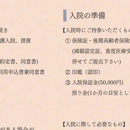
​入院の準備
続き
【入院時にご持参いただくも
護入院、措置
① 保険証・後期高齢者保険
(減額認定証、重度医療受
(約定書、同意書)
併せてご提出下さい)
ル利用申込書兼同意書
② 印鑑（認印）
③ 入院保証金(50,000円)
預り金(1か月の目安として25
【入院に際して必要なもの】
がある場合が