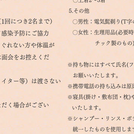
〇上着2～3着
5.その他
1回につき2名まで）
〇男性：電気髭剃り(T字の
〇女性：生理用品(必要時)
て感染予防にご協力
チック製のもの
ぐれない方や体温が
は面会をお控えくだ
※持ち物にはすべて氏名(フ
お願いいたします。
ライター等）は渡さない
※携帯電話の持ち込みは原
​※寝具(掛け・敷布団・枕)
だく場合がござい
いたします。
※シャンプー・リンス・ボ
統一したものを使用します