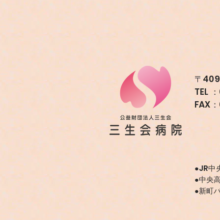
〒40
TEL ：
FAX：
●JR
●中央
●新町