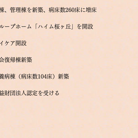
病棟、管理棟を新築、病床数260床に増床
グループホーム「ハイム桜ヶ丘」を開設
イケア開設
会復帰棟新築
養病棟（病床数104床）新築
益財団法人認定を受ける