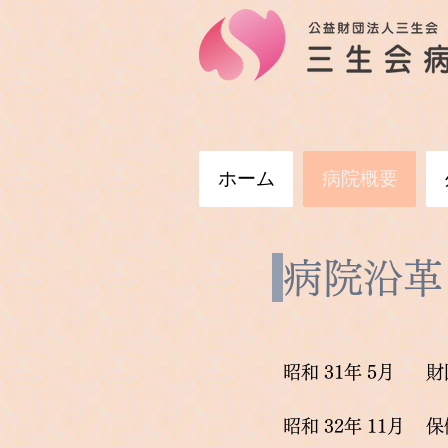
ホーム
病院概要
病院沿革
昭和 31年 5月
財
昭和 32年 11月
​